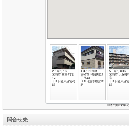
2.6万円
1K
4.3万円
2DK
5.8万円
3DK
宮崎市 霧島4丁目
宮崎市 和知川原1
宮崎市 大塚町
178
丁目43
宗
ＪＲ日豊本線宮崎
ＪＲ日豊本線宮崎
ＪＲ日豊本線
駅
駅
駅
※物件掲載内容
問合せ先