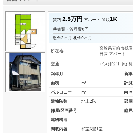
2.5万円
1K
賃料
アパート
間取
共益費・管理費
0円
敷金
2ヶ月
礼金
0ヶ月
宮崎県宮崎市祇園
所在地
日高 アパート
交通
バス(和知川原) 
築年月
新築
面積
m²
計測
バルコニー
m²
向き
建物階数
地上2階
部屋
部屋/区画番号
総戸
建物構造
間取内容
和室6畳