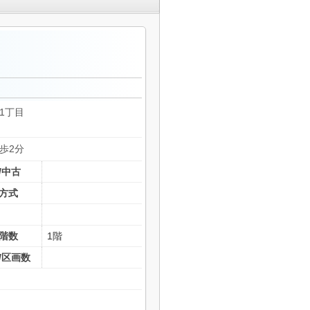
1丁目
徒歩2分
/中古
方式
階数
1階
/区画数
1室