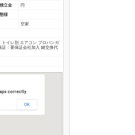
積立金
円
態様
空家
・トイレ別 エアコン プロパンガ
貸保証：要保証会社加入 鍵交換代
aps correctly.
OK